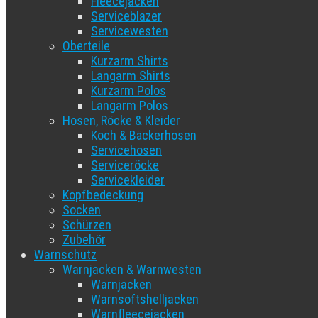
Fleecejacken
Serviceblazer
Servicewesten
Oberteile
Kurzarm Shirts
Langarm Shirts
Kurzarm Polos
Langarm Polos
Hosen, Röcke & Kleider
Koch & Bäckerhosen
Servicehosen
Serviceröcke
Servicekleider
Kopfbedeckung
Socken
Schürzen
Zubehör
Warnschutz
Warnjacken & Warnwesten
Warnjacken
Warnsoftshelljacken
Warnfleecejacken