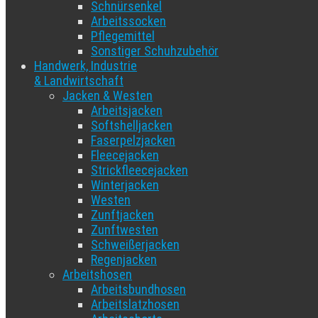
Schnürsenkel
Arbeitssocken
Pflegemittel
Sonstiger Schuhzubehör
Handwerk, Industrie
& Landwirtschaft
Jacken & Westen
Arbeitsjacken
Softshelljacken
Faserpelzjacken
Fleecejacken
Strickfleecejacken
Winterjacken
Westen
Zunftjacken
Zunftwesten
Schweißerjacken
Regenjacken
Arbeitshosen
Arbeitsbundhosen
Arbeitslatzhosen