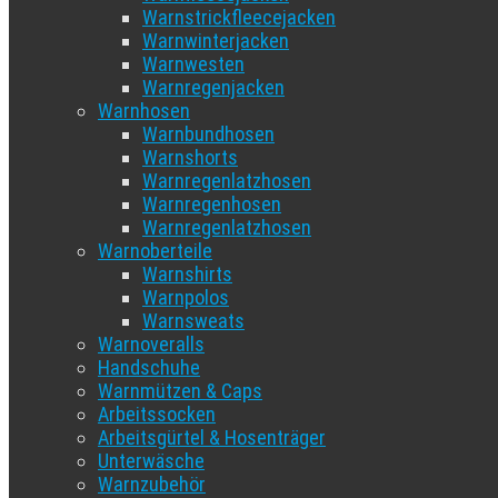
Warnstrickfleecejacken
Warnwinterjacken
Warnwesten
Warnregenjacken
Warnhosen
Warnbundhosen
Warnshorts
Warnregenlatzhosen
Warnregenhosen
Warnregenlatzhosen
Warnoberteile
Warnshirts
Warnpolos
Warnsweats
Warnoveralls
Handschuhe
Warnmützen & Caps
Arbeitssocken
Arbeitsgürtel & Hosenträger
Unterwäsche
Warnzubehör