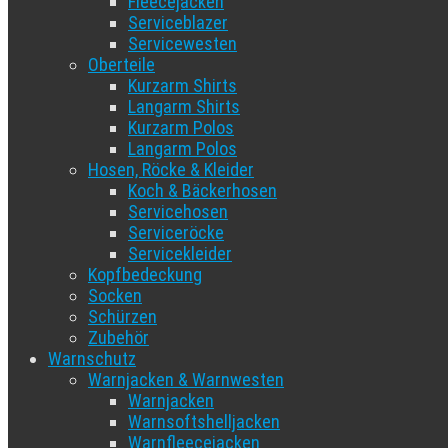
Fleecejacken
Serviceblazer
Servicewesten
Oberteile
Kurzarm Shirts
Langarm Shirts
Kurzarm Polos
Langarm Polos
Hosen, Röcke & Kleider
Koch & Bäckerhosen
Servicehosen
Serviceröcke
Servicekleider
Kopfbedeckung
Socken
Schürzen
Zubehör
Warnschutz
Warnjacken & Warnwesten
Warnjacken
Warnsoftshelljacken
Warnfleecejacken