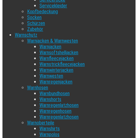
Servicekleider
Kopfbedeckung
Socken
Schürzen
Zubehör
Warnschutz
Warnjacken & Warnwesten
Warnjacken
Warnsoftshelljacken
Warnfleecejacken
Warnstrickfleecejacken
Warnwinterjacken
Warnwesten
Warnregenjacken
Warnhosen
Warnbundhosen
Warnshorts
Warnregenlatzhosen
Warnregenhosen
Warnregenlatzhosen
Warnoberteile
Warnshirts
Warnpolos