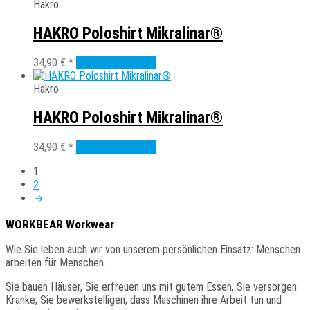
weist
Hakro
auf
mehrere
der
Varianten
HAKRO Poloshirt Mikralinar®
Produktseite
auf.
gewählt
Die
Dieses
34,90
€
*
Ausführung wählen
werden
Optionen
Produkt
können
weist
Hakro
auf
mehrere
der
Varianten
HAKRO Poloshirt Mikralinar®
Produktseite
auf.
gewählt
Die
Dieses
34,90
€
*
Ausführung wählen
werden
Optionen
Produkt
können
1
weist
auf
2
mehrere
der
→
Varianten
Produktseite
auf.
gewählt
WORKBEAR Workwear
Die
werden
Optionen
Wie
Sie
leben auch wir von unserem persönlichen Einsatz: Menschen
können
arbeiten für Menschen.
auf
der
Sie
bauen Häuser, Sie erfreuen uns mit gutem Essen, Sie versorgen
Produktseite
Kranke, Sie bewerkstelligen, dass Maschinen ihre Arbeit tun und
gewählt