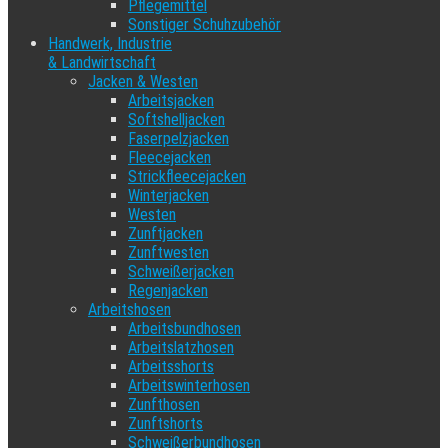
Pflegemittel
Sonstiger Schuhzubehör
Handwerk, Industrie
& Landwirtschaft
Jacken & Westen
Arbeitsjacken
Softshelljacken
Faserpelzjacken
Fleecejacken
Strickfleecejacken
Winterjacken
Westen
Zunftjacken
Zunftwesten
Schweißerjacken
Regenjacken
Arbeitshosen
Arbeitsbundhosen
Arbeitslatzhosen
Arbeitsshorts
Arbeitswinterhosen
Zunfthosen
Zunftshorts
Schweißerbundhosen