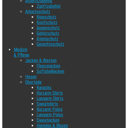
Arbeitszubehör
Zunftzubehör
Arbeitsschutz
Knieschutz
Kopfschutz
Augenschutz
Gehörschutz
Atemschutz
Gesichtsschutz
Medizin
& Pflege
Jacken & Westen
Fleecejacken
Softshelljacken
Hosen
Oberteile
Kasacks
Kurzarm Shirts
Langarm Shirts
Sweatshirts
Kurzarm Polos
Langarm Polos
Sweatjacken
Hemden & Blusen