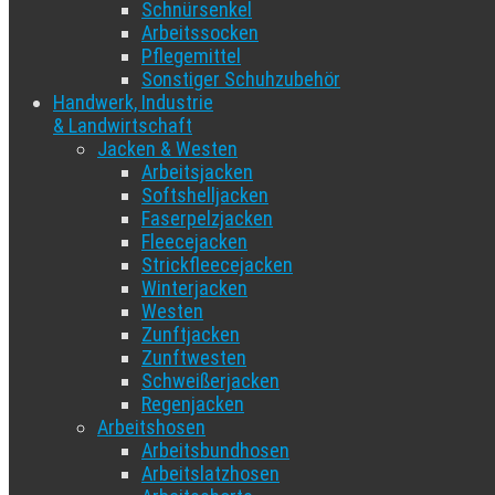
Schnürsenkel
Arbeitssocken
Pflegemittel
Sonstiger Schuhzubehör
Handwerk, Industrie
& Landwirtschaft
Jacken & Westen
Arbeitsjacken
Softshelljacken
Faserpelzjacken
Fleecejacken
Strickfleecejacken
Winterjacken
Westen
Zunftjacken
Zunftwesten
Schweißerjacken
Regenjacken
Arbeitshosen
Arbeitsbundhosen
Arbeitslatzhosen