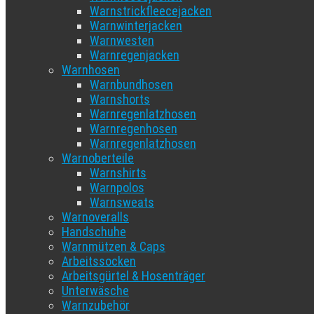
Warnstrickfleecejacken
Warnwinterjacken
Warnwesten
Warnregenjacken
Warnhosen
Warnbundhosen
Warnshorts
Warnregenlatzhosen
Warnregenhosen
Warnregenlatzhosen
Warnoberteile
Warnshirts
Warnpolos
Warnsweats
Warnoveralls
Handschuhe
Warnmützen & Caps
Arbeitssocken
Arbeitsgürtel & Hosenträger
Unterwäsche
Warnzubehör