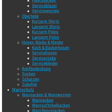
Fleecejacken
Serviceblazer
Servicewesten
Oberteile
Kurzarm Shirts
Langarm Shirts
Kurzarm Polos
Langarm Polos
Hosen, Röcke & Kleider
Koch & Bäckerhosen
Servicehosen
Serviceröcke
Servicekleider
Kopfbedeckung
Socken
Schürzen
Zubehör
Warnschutz
Warnjacken & Warnwesten
Warnjacken
Warnsoftshelljacken
Warnfleecejacken