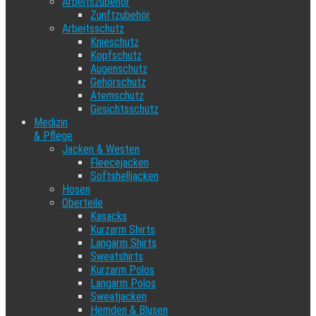
Arbeitszubehör
Zunftzubehör
Arbeitsschutz
Knieschutz
Kopfschutz
Augenschutz
Gehörschutz
Atemschutz
Gesichtsschutz
Medizin
& Pflege
Jacken & Westen
Fleecejacken
Softshelljacken
Hosen
Oberteile
Kasacks
Kurzarm Shirts
Langarm Shirts
Sweatshirts
Kurzarm Polos
Langarm Polos
Sweatjacken
Hemden & Blusen