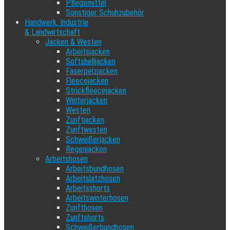
Pflegemittel
Sonstiger Schuhzubehör
Handwerk, Industrie
& Landwirtschaft
Jacken & Westen
Arbeitsjacken
Softshelljacken
Faserpelzjacken
Fleecejacken
Strickfleecejacken
Winterjacken
Westen
Zunftjacken
Zunftwesten
Schweißerjacken
Regenjacken
Arbeitshosen
Arbeitsbundhosen
Arbeitslatzhosen
Arbeitsshorts
Arbeitswinterhosen
Zunfthosen
Zunftshorts
Schweißerbundhosen