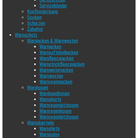
Servicekleider
Kopfbedeckung
Socken
Schürzen
Zubehör
Warnschutz
Warnjacken & Warnwesten
Warnjacken
Warnsoftshelljacken
Warnfleecejacken
Warnstrickfleecejacken
Warnwinterjacken
Warnwesten
Warnregenjacken
Warnhosen
Warnbundhosen
Warnshorts
Warnregenlatzhosen
Warnregenhosen
Warnregenlatzhosen
Warnoberteile
Warnshirts
Warnpolos