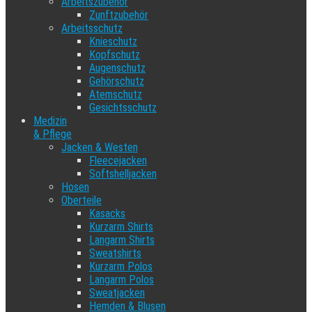
Arbeitszubehör
Zunftzubehör
Arbeitsschutz
Knieschutz
Kopfschutz
Augenschutz
Gehörschutz
Atemschutz
Gesichtsschutz
Medizin
& Pflege
Jacken & Westen
Fleecejacken
Softshelljacken
Hosen
Oberteile
Kasacks
Kurzarm Shirts
Langarm Shirts
Sweatshirts
Kurzarm Polos
Langarm Polos
Sweatjacken
Hemden & Blusen