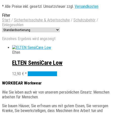
*
Alle Preise inkl. gesetzl. Umsatzsteuer zzgl.
Versandkosten
Filter
Start
/
Sicherheitsschuhe & Arbeitsschuhe
/
Schuhzubehör
/
Einlegesohlen
Einzelnes Ergebnis wird angezeigt
Elten
ELTEN SensiCare Low
Dieses
12,90
€
*
Ausführung wählen
Produkt
WORKBEAR Workwear
weist
mehrere
Wie
Sie
leben auch wir von unserem persönlichen Einsatz: Menschen
Varianten
arbeiten für Menschen.
auf.
Die
Sie
bauen Häuser, Sie erfreuen uns mit gutem Essen, Sie versorgen
Optionen
Kranke, Sie bewerkstelligen, dass Maschinen ihre Arbeit tun und
können