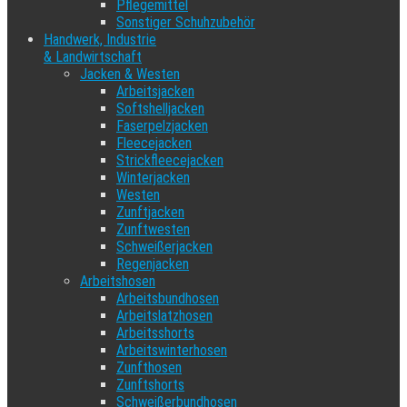
Pflegemittel
Sonstiger Schuhzubehör
Handwerk, Industrie
& Landwirtschaft
Jacken & Westen
Arbeitsjacken
Softshelljacken
Faserpelzjacken
Fleecejacken
Strickfleecejacken
Winterjacken
Westen
Zunftjacken
Zunftwesten
Schweißerjacken
Regenjacken
Arbeitshosen
Arbeitsbundhosen
Arbeitslatzhosen
Arbeitsshorts
Arbeitswinterhosen
Zunfthosen
Zunftshorts
Schweißerbundhosen