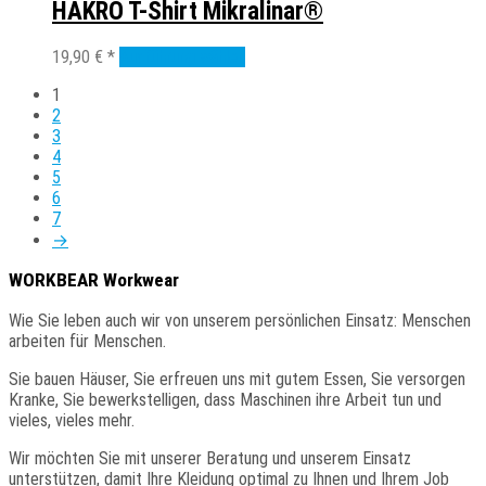
Varianten
HAKRO T-Shirt Mikralinar®
Produktseite
auf.
gewählt
Die
Dieses
19,90
€
*
Ausführung wählen
werden
Optionen
Produkt
können
1
weist
auf
2
mehrere
der
3
Varianten
Produktseite
4
auf.
gewählt
5
Die
werden
6
Optionen
7
können
→
auf
der
WORKBEAR Workwear
Produktseite
gewählt
Wie
Sie
leben auch wir von unserem persönlichen Einsatz: Menschen
werden
arbeiten für Menschen.
Sie
bauen Häuser, Sie erfreuen uns mit gutem Essen, Sie versorgen
Kranke, Sie bewerkstelligen, dass Maschinen ihre Arbeit tun und
vieles, vieles mehr.
Wir
möchten Sie mit unserer Beratung und unserem Einsatz
unterstützen, damit Ihre Kleidung optimal zu Ihnen und Ihrem Job