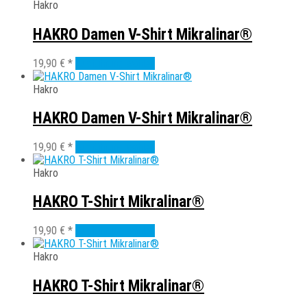
weist
Hakro
auf
mehrere
der
Varianten
HAKRO Damen V-Shirt Mikralinar®
Produktseite
auf.
gewählt
Die
Dieses
19,90
€
*
Ausführung wählen
werden
Optionen
Produkt
können
weist
Hakro
auf
mehrere
der
Varianten
HAKRO Damen V-Shirt Mikralinar®
Produktseite
auf.
gewählt
Die
Dieses
19,90
€
*
Ausführung wählen
werden
Optionen
Produkt
können
weist
Hakro
auf
mehrere
der
Varianten
HAKRO T-Shirt Mikralinar®
Produktseite
auf.
gewählt
Die
Dieses
19,90
€
*
Ausführung wählen
werden
Optionen
Produkt
können
weist
Hakro
auf
mehrere
der
Varianten
HAKRO T-Shirt Mikralinar®
Produktseite
auf.
gewählt