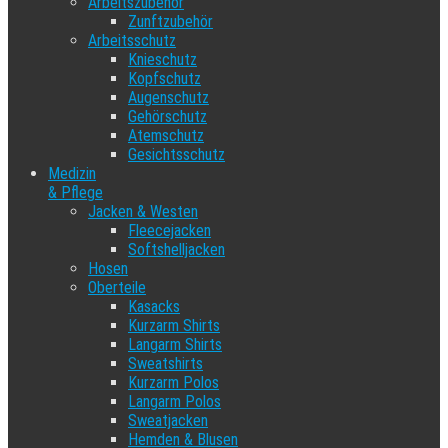
Arbeitszubehör
Zunftzubehör
Arbeitsschutz
Knieschutz
Kopfschutz
Augenschutz
Gehörschutz
Atemschutz
Gesichtsschutz
Medizin
& Pflege
Jacken & Westen
Fleecejacken
Softshelljacken
Hosen
Oberteile
Kasacks
Kurzarm Shirts
Langarm Shirts
Sweatshirts
Kurzarm Polos
Langarm Polos
Sweatjacken
Hemden & Blusen