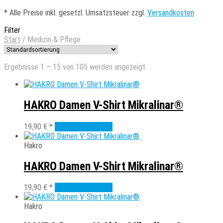
*
Alle Preise inkl. gesetzl. Umsatzsteuer zzgl.
Versandkosten
Filter
Start
/
Medizin & Pflege
Ergebnisse 1 – 15 von 105 werden angezeigt
HAKRO Damen V-Shirt Mikralinar®
Dieses
19,90
€
*
Ausführung wählen
Produkt
weist
Hakro
mehrere
Varianten
HAKRO Damen V-Shirt Mikralinar®
auf.
Die
Dieses
19,90
€
*
Ausführung wählen
Optionen
Produkt
können
weist
Hakro
auf
mehrere
der