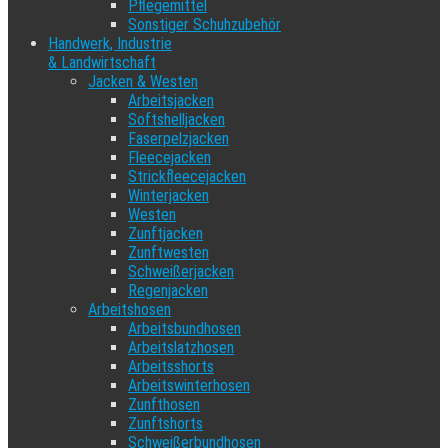
Pflegemittel
Sonstiger Schuhzubehör
Handwerk, Industrie
& Landwirtschaft
Jacken & Westen
Arbeitsjacken
Softshelljacken
Faserpelzjacken
Fleecejacken
Strickfleecejacken
Winterjacken
Westen
Zunftjacken
Zunftwesten
Schweißerjacken
Regenjacken
Arbeitshosen
Arbeitsbundhosen
Arbeitslatzhosen
Arbeitsshorts
Arbeitswinterhosen
Zunfthosen
Zunftshorts
Schweißerbundhosen