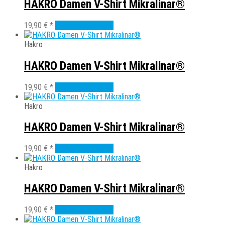
Varianten
HAKRO Damen V-Shirt Mikralinar®
Produktseite
auf.
gewählt
Die
Dieses
19,90
€
*
Ausführung wählen
werden
Optionen
Produkt
können
weist
Hakro
auf
mehrere
der
Varianten
HAKRO Damen V-Shirt Mikralinar®
Produktseite
auf.
gewählt
Die
Dieses
19,90
€
*
Ausführung wählen
werden
Optionen
Produkt
können
weist
Hakro
auf
mehrere
der
Varianten
HAKRO Damen V-Shirt Mikralinar®
Produktseite
auf.
gewählt
Die
Dieses
19,90
€
*
Ausführung wählen
werden
Optionen
Produkt
können
weist
Hakro
auf
mehrere
der
Varianten
HAKRO Damen V-Shirt Mikralinar®
Produktseite
auf.
gewählt
Die
Dieses
19,90
€
*
Ausführung wählen
werden
Optionen
Produkt
können