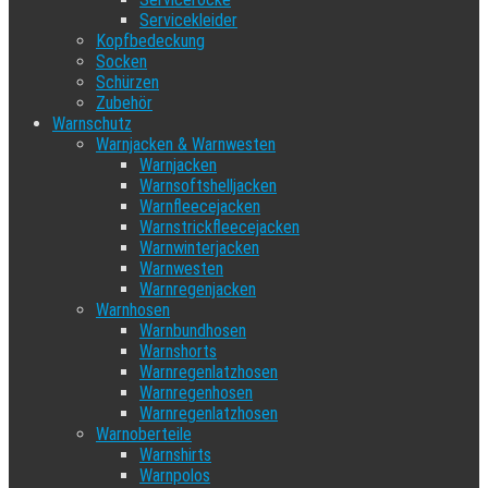
Servicekleider
Kopfbedeckung
Socken
Schürzen
Zubehör
Warnschutz
Warnjacken & Warnwesten
Warnjacken
Warnsoftshelljacken
Warnfleecejacken
Warnstrickfleecejacken
Warnwinterjacken
Warnwesten
Warnregenjacken
Warnhosen
Warnbundhosen
Warnshorts
Warnregenlatzhosen
Warnregenhosen
Warnregenlatzhosen
Warnoberteile
Warnshirts
Warnpolos