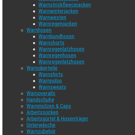
Warnstrickfleecejacken
Warnwinterjacken
Warnwesten
Warnregenjacken
Warnhosen
Warnbundhosen
Warnshorts
Warnregenlatzhosen
Warnregenhosen
Warnregenlatzhosen
Warnoberteile
Warnshirts
Warnpolos
Warnsweats
Warnoveralls
Handschuhe
Warnmützen & Caps
Arbeitssocken
Arbeitsgürtel & Hosenträger
Unterwäsche
Warnzubehör