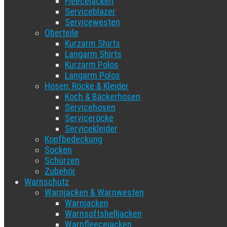
Fleecejacken
Serviceblazer
Servicewesten
Oberteile
Kurzarm Shirts
Langarm Shirts
Kurzarm Polos
Langarm Polos
Hosen, Röcke & Kleider
Koch & Bäckerhosen
Servicehosen
Serviceröcke
Servicekleider
Kopfbedeckung
Socken
Schürzen
Zubehör
Warnschutz
Warnjacken & Warnwesten
Warnjacken
Warnsoftshelljacken
Warnfleecejacken