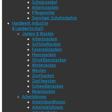
Schnürsenkel
Arbeitssocken
Pflegemittel
Sonstiger Schuhzubehör
Handwerk, Industrie
& Landwirtschaft
Jacken & Westen
Arbeitsjacken
Softshelljacken
Faserpelzjacken
Fleecejacken
Strickfleecejacken
Winterjacken
Westen
Zunftjacken
Zunftwesten
Schweißerjacken
Regenjacken
Arbeitshosen
Arbeitsbundhosen
Arbeitslatzhosen