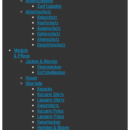
Arbeitszubehör
Zunftzubehör
Arbeitsschutz
Knieschutz
Kopfschutz
Augenschutz
Gehörschutz
Atemschutz
Gesichtsschutz
Medizin
& Pflege
Jacken & Westen
Fleecejacken
Softshelljacken
Hosen
Oberteile
Kasacks
Kurzarm Shirts
Langarm Shirts
Sweatshirts
Kurzarm Polos
Langarm Polos
Sweatjacken
Hemden & Blusen