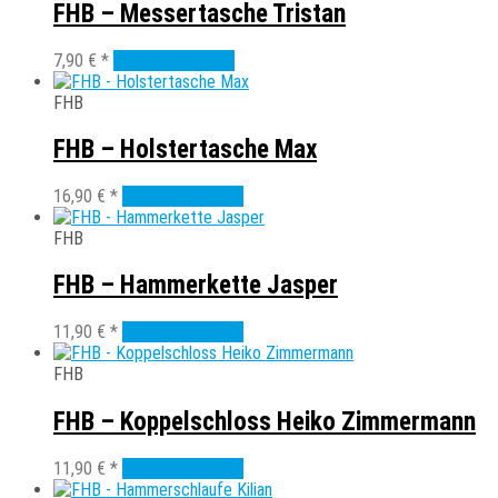
FHB – Messertasche Tristan
7,90
€
*
In den Warenkorb
FHB
FHB – Holstertasche Max
16,90
€
*
In den Warenkorb
FHB
FHB – Hammerkette Jasper
11,90
€
*
In den Warenkorb
FHB
FHB – Koppelschloss Heiko Zimmermann
11,90
€
*
In den Warenkorb