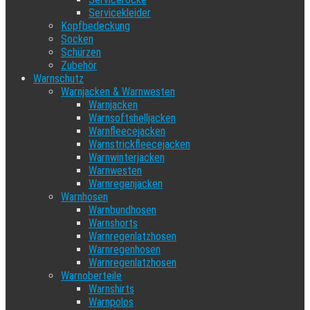
Servicekleider
Kopfbedeckung
Socken
Schürzen
Zubehör
Warnschutz
Warnjacken & Warnwesten
Warnjacken
Warnsoftshelljacken
Warnfleecejacken
Warnstrickfleecejacken
Warnwinterjacken
Warnwesten
Warnregenjacken
Warnhosen
Warnbundhosen
Warnshorts
Warnregenlatzhosen
Warnregenhosen
Warnregenlatzhosen
Warnoberteile
Warnshirts
Warnpolos