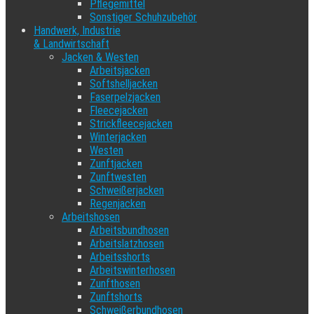
Pflegemittel
Sonstiger Schuhzubehör
Handwerk, Industrie
& Landwirtschaft
Jacken & Westen
Arbeitsjacken
Softshelljacken
Faserpelzjacken
Fleecejacken
Strickfleecejacken
Winterjacken
Westen
Zunftjacken
Zunftwesten
Schweißerjacken
Regenjacken
Arbeitshosen
Arbeitsbundhosen
Arbeitslatzhosen
Arbeitsshorts
Arbeitswinterhosen
Zunfthosen
Zunftshorts
Schweißerbundhosen