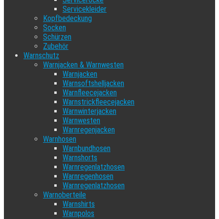
Servicekleider
Kopfbedeckung
Socken
Schürzen
Zubehör
Warnschutz
Warnjacken & Warnwesten
Warnjacken
Warnsoftshelljacken
Warnfleecejacken
Warnstrickfleecejacken
Warnwinterjacken
Warnwesten
Warnregenjacken
Warnhosen
Warnbundhosen
Warnshorts
Warnregenlatzhosen
Warnregenhosen
Warnregenlatzhosen
Warnoberteile
Warnshirts
Warnpolos