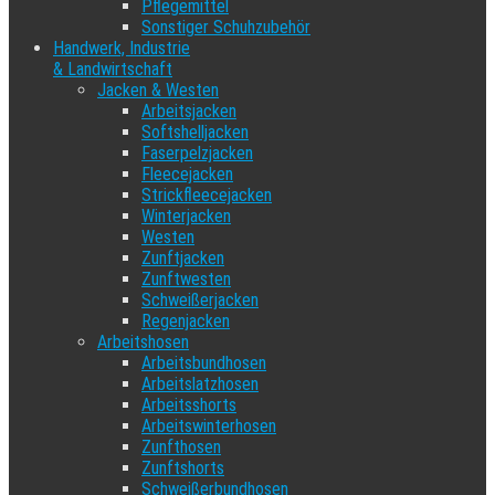
Pflegemittel
Sonstiger Schuhzubehör
Handwerk, Industrie
& Landwirtschaft
Jacken & Westen
Arbeitsjacken
Softshelljacken
Faserpelzjacken
Fleecejacken
Strickfleecejacken
Winterjacken
Westen
Zunftjacken
Zunftwesten
Schweißerjacken
Regenjacken
Arbeitshosen
Arbeitsbundhosen
Arbeitslatzhosen
Arbeitsshorts
Arbeitswinterhosen
Zunfthosen
Zunftshorts
Schweißerbundhosen