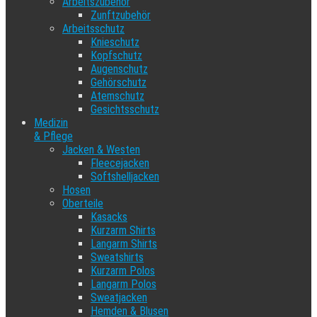
Arbeitszubehör
Zunftzubehör
Arbeitsschutz
Knieschutz
Kopfschutz
Augenschutz
Gehörschutz
Atemschutz
Gesichtsschutz
Medizin
& Pflege
Jacken & Westen
Fleecejacken
Softshelljacken
Hosen
Oberteile
Kasacks
Kurzarm Shirts
Langarm Shirts
Sweatshirts
Kurzarm Polos
Langarm Polos
Sweatjacken
Hemden & Blusen