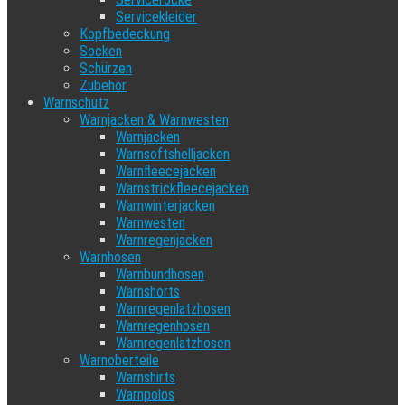
Servicekleider
Kopfbedeckung
Socken
Schürzen
Zubehör
Warnschutz
Warnjacken & Warnwesten
Warnjacken
Warnsoftshelljacken
Warnfleecejacken
Warnstrickfleecejacken
Warnwinterjacken
Warnwesten
Warnregenjacken
Warnhosen
Warnbundhosen
Warnshorts
Warnregenlatzhosen
Warnregenhosen
Warnregenlatzhosen
Warnoberteile
Warnshirts
Warnpolos