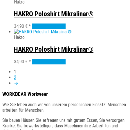
weist
Hakro
auf
mehrere
der
Varianten
HAKRO Poloshirt Mikralinar®
Produktseite
auf.
gewählt
Die
Dieses
34,90
€
*
Ausführung wählen
werden
Optionen
Produkt
können
weist
Hakro
auf
mehrere
der
Varianten
HAKRO Poloshirt Mikralinar®
Produktseite
auf.
gewählt
Die
Dieses
34,90
€
*
Ausführung wählen
werden
Optionen
Produkt
können
1
weist
auf
2
mehrere
der
→
Varianten
Produktseite
auf.
gewählt
WORKBEAR Workwear
Die
werden
Optionen
Wie
Sie
leben auch wir von unserem persönlichen Einsatz: Menschen
können
arbeiten für Menschen.
auf
der
Sie
bauen Häuser, Sie erfreuen uns mit gutem Essen, Sie versorgen
Produktseite
Kranke, Sie bewerkstelligen, dass Maschinen ihre Arbeit tun und
gewählt