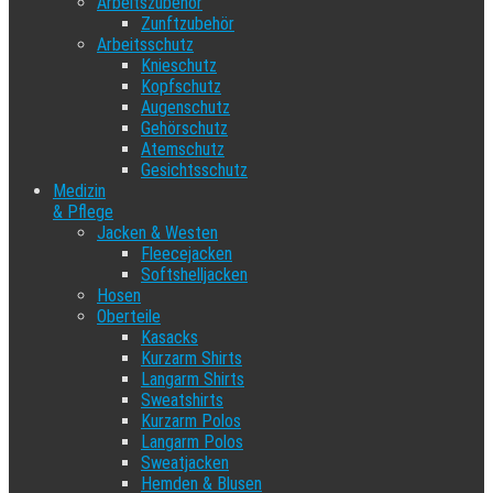
Arbeitszubehör
Zunftzubehör
Arbeitsschutz
Knieschutz
Kopfschutz
Augenschutz
Gehörschutz
Atemschutz
Gesichtsschutz
Medizin
& Pflege
Jacken & Westen
Fleecejacken
Softshelljacken
Hosen
Oberteile
Kasacks
Kurzarm Shirts
Langarm Shirts
Sweatshirts
Kurzarm Polos
Langarm Polos
Sweatjacken
Hemden & Blusen