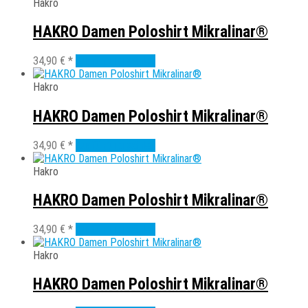
weist
Hakro
auf
mehrere
der
Varianten
HAKRO Damen Poloshirt Mikralinar®
Produktseite
auf.
gewählt
Die
Dieses
34,90
€
*
Ausführung wählen
werden
Optionen
Produkt
können
weist
Hakro
auf
mehrere
der
Varianten
HAKRO Damen Poloshirt Mikralinar®
Produktseite
auf.
gewählt
Die
Dieses
34,90
€
*
Ausführung wählen
werden
Optionen
Produkt
können
weist
Hakro
auf
mehrere
der
Varianten
HAKRO Damen Poloshirt Mikralinar®
Produktseite
auf.
gewählt
Die
Dieses
34,90
€
*
Ausführung wählen
werden
Optionen
Produkt
können
weist
Hakro
auf
mehrere
der
Varianten
HAKRO Damen Poloshirt Mikralinar®
Produktseite
auf.
gewählt
Die