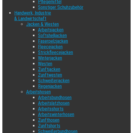
Pflegemittel
Sonstiger Schuhzubehör
Handwerk, Industrie
& Landwirtschaft
Jacken & Westen
Arbeitsjacken
Softshelljacken
Faserpelzjacken
Fleecejacken
Strickfleecejacken
Winterjacken
Westen
Zunftjacken
Zunftwesten
Schweißerjacken
Regenjacken
Arbeitshosen
Arbeitsbundhosen
Arbeitslatzhosen
Arbeitsshorts
Arbeitswinterhosen
Zunfthosen
Zunftshorts
Schweißerbundhosen