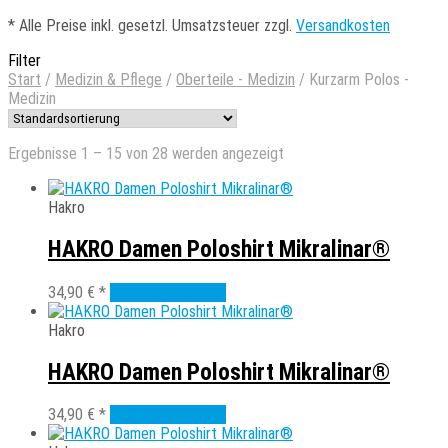
*
Alle Preise inkl. gesetzl. Umsatzsteuer zzgl.
Versandkosten
Filter
Start
/
Medizin & Pflege
/
Oberteile - Medizin
/
Kurzarm Polos -
Medizin
Ergebnisse 1 – 15 von 28 werden angezeigt
Hakro
HAKRO Damen Poloshirt Mikralinar®
Dieses
34,90
€
*
Ausführung wählen
Produkt
weist
Hakro
mehrere
Varianten
HAKRO Damen Poloshirt Mikralinar®
auf.
Die
Dieses
34,90
€
*
Ausführung wählen
Optionen
Produkt
können